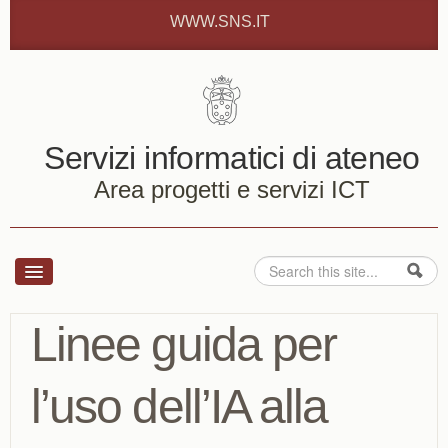
Skip to content
Skip to navigation
WWW.SNS.IT
Servizi informatici di ateneo
Area progetti e servizi ICT
Cerca
Form di ricerca
Servizi
Linee guida per
Come fare per...
l’uso dell’IA alla
Chi siamo
Bando notebook in comodato